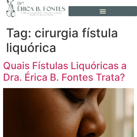
Tag:
cirurgia fístula
liquórica
Quais Fístulas Liquóricas a
Dra. Érica B. Fontes Trata?