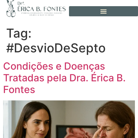
Tag:
#DesvioDeSepto
Condições e Doenças
Tratadas pela Dra. Érica B.
Fontes