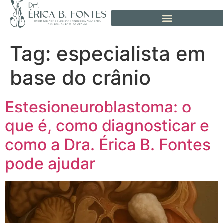
Tag:
especialista em
base do crânio
Estesioneuroblastoma: o
que é, como diagnosticar e
como a Dra. Érica B. Fontes
pode ajudar