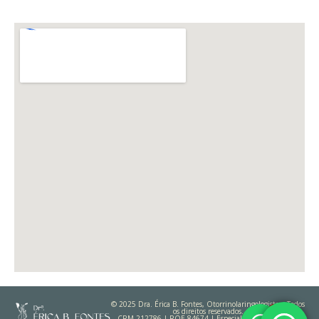
© 2025 Dra. Érica B. Fontes, Otorrinolaringologista – Todos
os direitos reservados.
CRM 212786 | RQE 84674 | Especialista em Rinologia