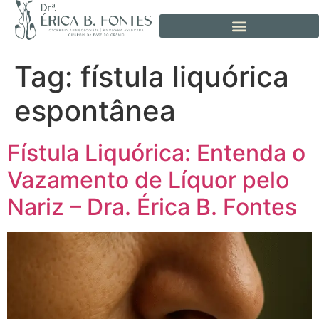
Tag:
fístula liquórica
espontânea
Fístula Liquórica: Entenda o
Vazamento de Líquor pelo
Nariz – Dra. Érica B. Fontes