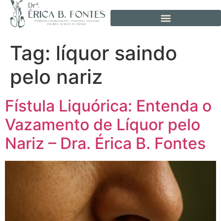
Tag:
líquor saindo
pelo nariz
Fístula Liquórica: Entenda o
Vazamento de Líquor pelo
Nariz – Dra. Érica B. Fontes