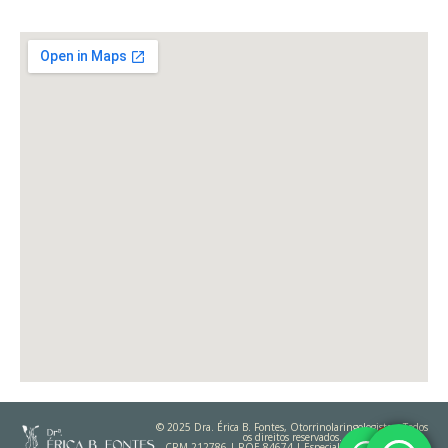
© 2025 Dra. Érica B. Fontes, Otorrinolaringologista – Todos
os direitos reservados.
CRM 212786 | RQE 84674 | Especialista em Rinologia