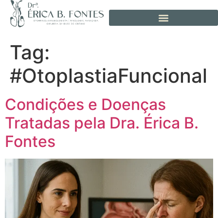
Tag:
#OtoplastiaFuncional
Condições e Doenças
Tratadas pela Dra. Érica B.
Fontes