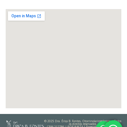
© 2025 Dra. Érica B. Fontes, Otorrinolaringologista – Todos
os direitos reservados.
CRM 212786 | RQE 84674 | Especialista em Rinologia