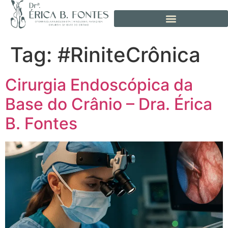
Tag:
#RiniteCrônica
Cirurgia Endoscópica da
Base do Crânio – Dra. Érica
B. Fontes