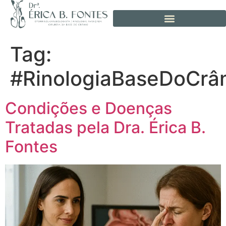
Tag:
#RinologiaBaseDoCrâ
Condições e Doenças
Tratadas pela Dra. Érica B.
Fontes