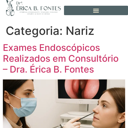
Categoria:
Nariz
Exames Endoscópicos
Realizados em Consultório
– Dra. Érica B. Fontes