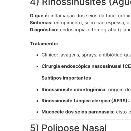
4) Rinossinusites (Agu
O que é:
inflamação dos seios da face; crôn
Sintomas:
entupimento, secreção espessa, dor
Diagnóstico:
endoscopia + tomografia (plane
Tratamento:
Clínico: lavagens, sprays, antibiótico qu
Cirurgia endoscópica nasossinusal (C
Subtipos importantes
Rinossinusite odontogênica:
origem den
Rinossinusite fúngica alérgica (AFRS):
Mucocele dos seios paranasais:
cisto 
5) Polipose Nasal