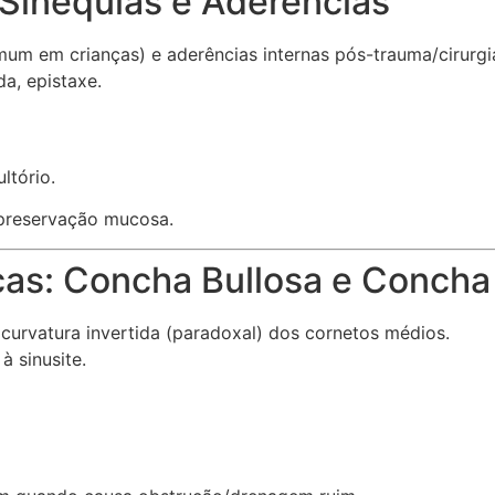
 Sinéquias e Aderências
um em crianças) e aderências internas pós-trauma/cirurgi
da, epistaxe.
ltório.
 preservação mucosa.
cas: Concha Bullosa e Concha
urvatura invertida (paradoxal) dos cornetos médios.
à sinusite.