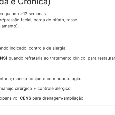
da e Crônica)
ica quando >12 semanas.
/pressão facial, perda do olfato, tosse.
jamento).
ando indicado, controle de alergia.
ENS)
quando refratária ao tratamento clínico, para restaura
tária; manejo conjunto com odontologia.
manejo cirúrgico + controle alérgico.
expansivo;
CENS
para drenagem/ampliação.