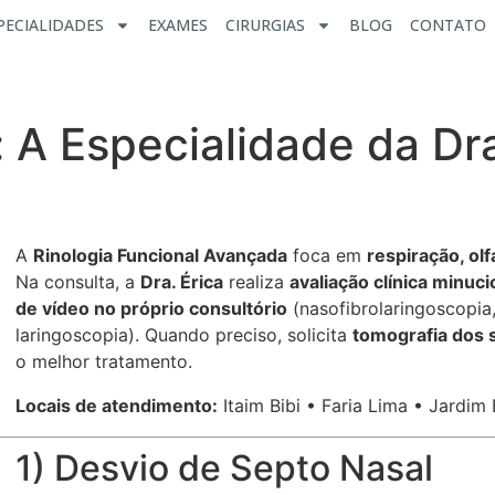
PECIALIDADES
EXAMES
CIRURGIAS
BLOG
CONTATO
 A Especialidade da Dra
A
Rinologia Funcional Avançada
foca em
respiração, ol
Na consulta, a
Dra. Érica
realiza
avaliação clínica minuci
de vídeo no próprio consultório
(nasofibrolaringoscopia
laringoscopia). Quando preciso, solicita
tomografia dos 
o melhor tratamento.
Locais de atendimento:
Itaim Bibi • Faria Lima • Jardi
1) Desvio de Septo Nasal