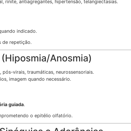
, rinite, antiagregantes, hipertensão, telangiectasias.
quando indicado.
 de repetição.
o (Hiposmia/Anosmia)
), pós-virais, traumáticas, neurossensoriais.
rios, imagem quando necessário.
ória guiada
.
rometendo o epitélio olfatório.